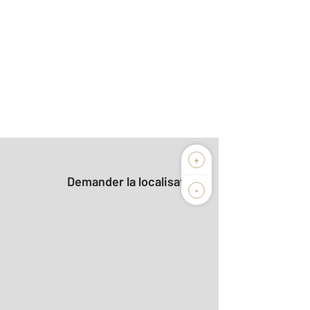
+
Demander la localisation
-
2
m