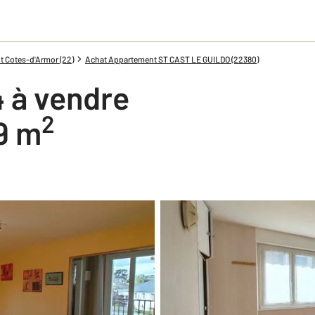
 Cotes-d'Armor (22)
Achat Appartement ST CAST LE GUILDO (22380)
 à vendre
2
49 m