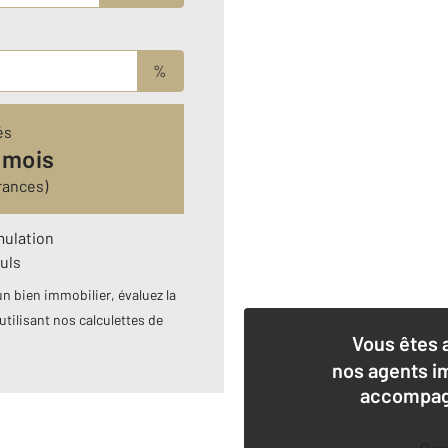
%
és
 mois
rances)
mulation
uls
n bien immobilier, évaluez la
utilisant nos calculettes de
Vous êtes 
nos agents i
accompagn