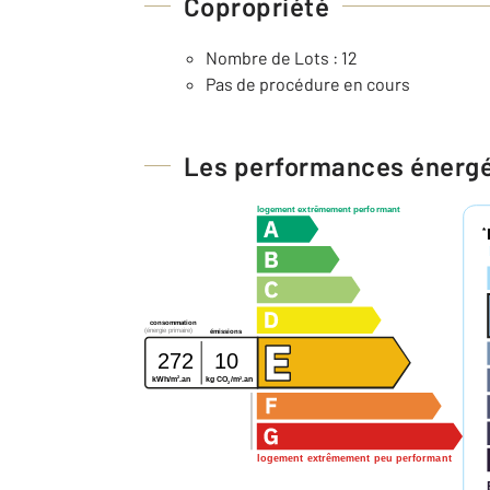
Copropriété
Nombre de Lots : 12
Pas de procédure en cours
Les performances énerg
logement extrêmement performant
*
consommation
(énergie primaire)
émissions
272
10
2
2
kg CO
/m
.an
kWh/m
.an
2
logement extrêmement peu performant