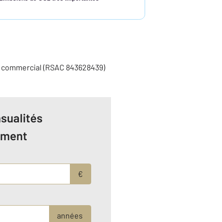
t commercial (RSAC 843628439)
sualités
ement
€
années