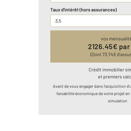
Taux d'intérêt (hors assurances)
vos mensualit
2126.45
€ par
(Dont
73.74
€ d’assu
Crédit immobilier si
et premiers calc
Avant de vous engager dans l’acquisition d’u
faisabilité économique de votre projet en 
simulation