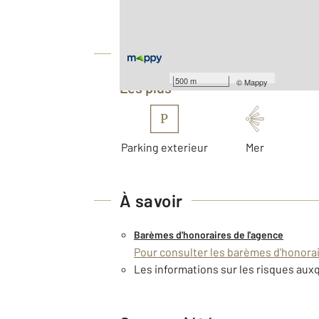
Nombre de pièces : 4
[Voir le détail]
Équipements
500 m
©
Mappy
Les plus
P
Parking exterieur
Mer
À savoir
Barèmes d'honoraires de l'agence
Pour consulter les barèmes d'honorair
Les informations sur les risques auxq