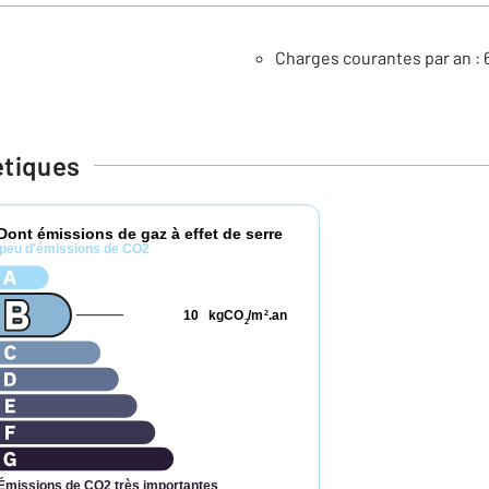
Charges courantes par an : 
étiques
Dont émissions de gaz à effet de serre
peu d'émissions de CO2
10
kgCO
/m
.an
2
2
Émissions de CO2 très importantes