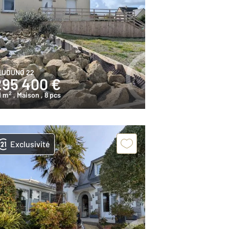
LUDUNO 22
295 400 €
2
1 m
, Maison
, 8 pcs
Exclusivité