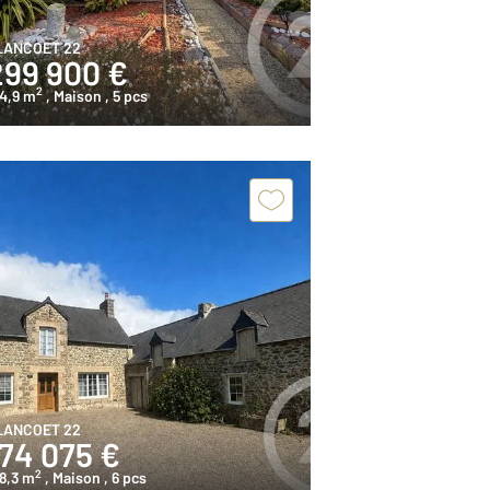
LANCOET 22
299 900 €
2
4,9 m
, Maison
, 5 pcs
LANCOET 22
174 075 €
2
8,3 m
, Maison
, 6 pcs