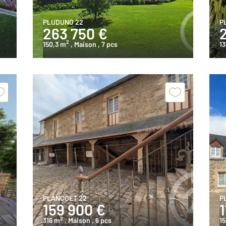
PLUDUNO 22
P
263 750 €
2
150,3 m
, Maison
, 7 pcs
13
PLANCOET 22
P
159 900 €
2
316 m
, Maison
, 6 pcs
15