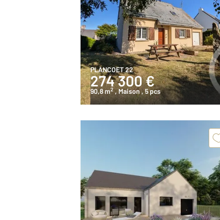
PLANCOET 22
274 300 €
2
90,8 m
, Maison
, 5 pcs