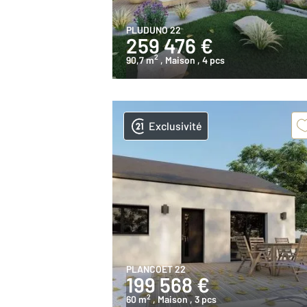
PLUDUNO 22
259 476 €
2
90,7 m
, Maison
, 4 pcs
Exclusivité
PLANCOET 22
199 568 €
2
60 m
, Maison
, 3 pcs