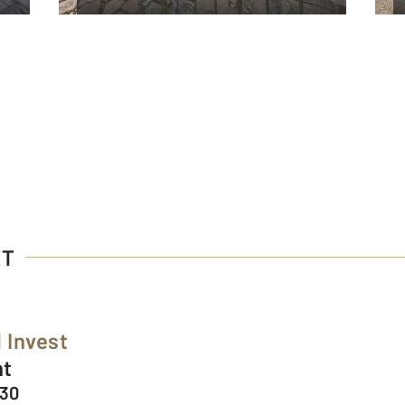
ET
 Invest
nt
130