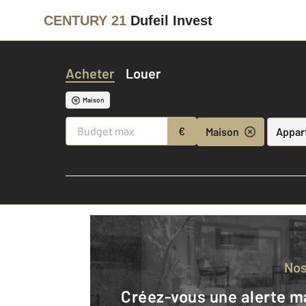
CENTURY 21
Dufeil Invest
Acheter
Louer
Maison
€
Maison
Appar
No
Créez-vous une alerte mail pour être averti quand une annonce est en ligne et consultez la