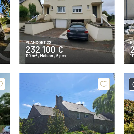
PLANCOET 22
P
232 100 €
2
110 m
, Maison
, 6 pcs
11