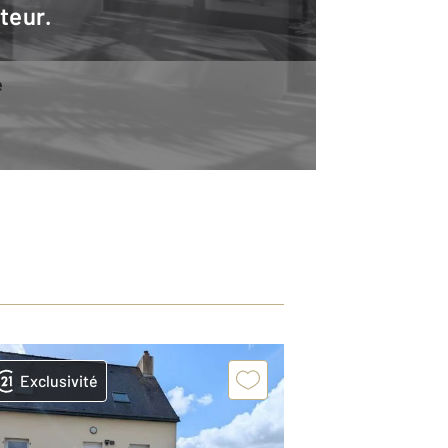
teur.
e
Exclusivité