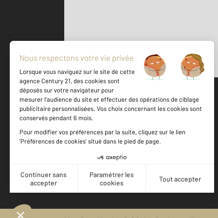
Parlons de vous, parlons biens
500 m
©
Mappy
Votre agence est notée
Achat
Vente
9,2
/
10